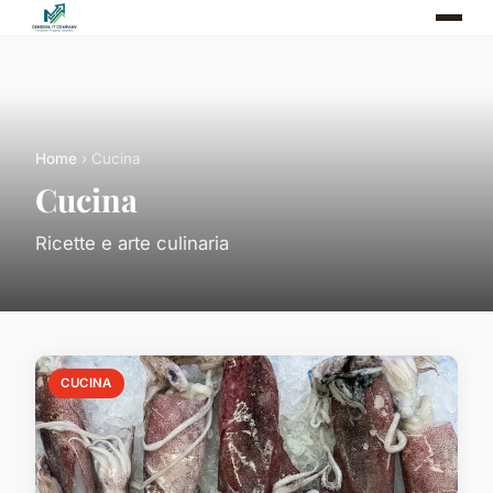
Home
› Cucina
Cucina
Ricette e arte culinaria
CUCINA