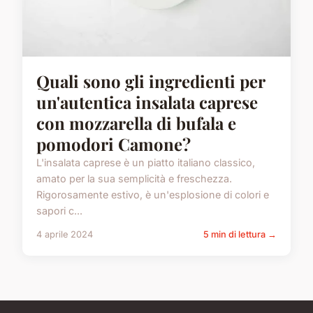
Quali sono gli ingredienti per
un'autentica insalata caprese
con mozzarella di bufala e
pomodori Camone?
L'insalata caprese è un piatto italiano classico,
amato per la sua semplicità e freschezza.
Rigorosamente estivo, è un'esplosione di colori e
sapori c...
4 aprile 2024
5 min di lettura →