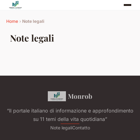
Home
›
Note legali
Note legali
Monrob
“Il portale italiano di informazione e approfondimento
su 11 temi della vita quotidiana”
Note legali
Contatto